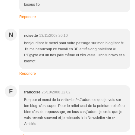
bisous flo
Répondre
N
noisette
13/11/2008 20:10
bonjour!!<br /> merci pour votre passage sur mon blog!!<br />
J'aime beaucoup ce travail en 3D et très originale!!<br />
L'Égypte est un très jolie thème et très vaste...<br /> bravo et a
bientot
Répondre
F
françoise
26/10/2008 12:02
Bonjour et merci de ta visite<br /> J'adore ce que je vois sur
ton blog, c'est super. Pour le relief c'est de la peinture relief ou
bien c'est du repoussage, en tous cas j'adore, je crois que je
vais revenir souvent et je m'inscris à ta Newsletter.<br />
Amitiés