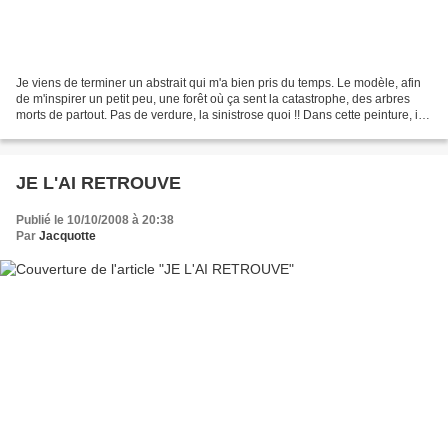
Je viens de terminer un abstrait qui m'a bien pris du temps. Le modèle, afin
de m'inspirer un petit peu, une forêt où ça sent la catastrophe, des arbres
morts de partout. Pas de verdure, la sinistrose quoi !! Dans cette peinture, il
en ressort (avec un...
JE L'AI RETROUVE
Publié le 10/10/2008 à 20:38
Par
Jacquotte