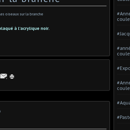
#Ann
coule
laqué à l'acrylique noir.
#Jacq
#anné
coule
#Expo
#Anné
coule
#Aqua
s
#Past