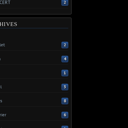
CERT
2
HIVES
let
2
n
4
1
l
3
s
8
rier
6