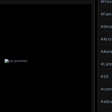
#Fres
#Fami
#dessi
#Acry
#Ann
#L'at
#3D
#comp
#alb