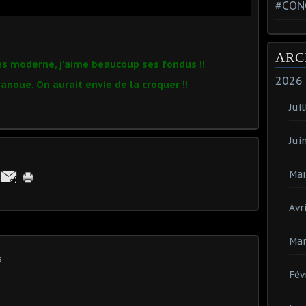
#CON
ARC
rès moderne, j'aime beaucoup ses fondus !!
2026
noue. On aurait envie de la croquer !!
Juil
Jui
Mai
Avri
Mar
s
Fév