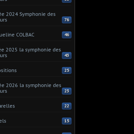
ée 2024 Symphonie des
urs
76
ueline COLBAC
46
e 2025 la symphonie des
urs
43
sitions
25
e 2026 la symphonie des
urs
23
relles
22
els
15