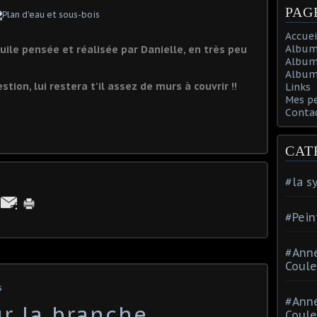
PAG
Accuei
Album
huile pensée et réalisée par Danielle, en très peu
Album
Album 
stion, lui restera t'il assez de murs à couvrir !!
Links
Mes p
Conta
CAT
#la s
#Pein
#Ann
Coule
s
#Ann
ur la branche
Coule