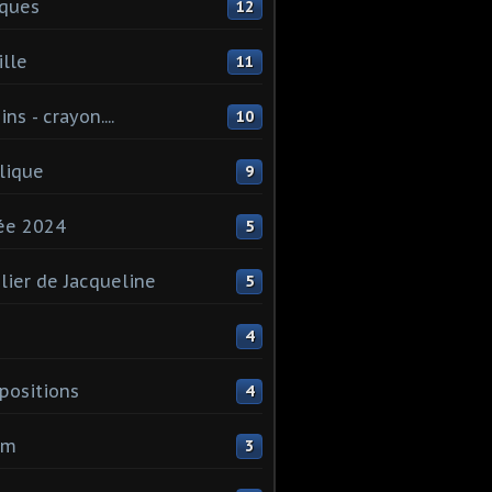
ques
12
lle
11
ns - crayon....
10
lique
9
ée 2024
5
elier de Jacqueline
5
4
ositions
4
um
3