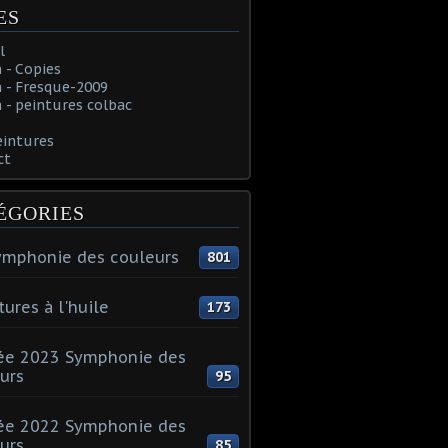
ES
l
 - Copies
 - Fresque-2009
- peintures colbac
eintures
ct
ÉGORIES
ymphonie des couleurs
801
tures à l'huile
173
ée 2023 Symphonie des
urs
95
ée 2022 Symphonie des
urs
85