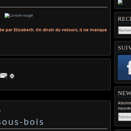
REC
ée par Elisabeth. On dirait du velours, il ne manque
SUI
NEW
Abonne
nouvea
s
Email
sous-bois