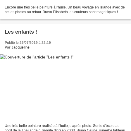
Encore une très belle peinture à l'huile. Un beau voyage en Islande avec de
belles photos au retour. Bravo Elisabeth les couleurs sont magnifiques !
Les enfants !
Publié le 26/07/2019 à 22:19
Par
Jacqueline
Une très belle peinture réalisée à l'huile, d'après photo. Sortie d'école au
nord de la Thaïlande,(Triangle d'or) en 2003. Bravo Céline, superbe tableau