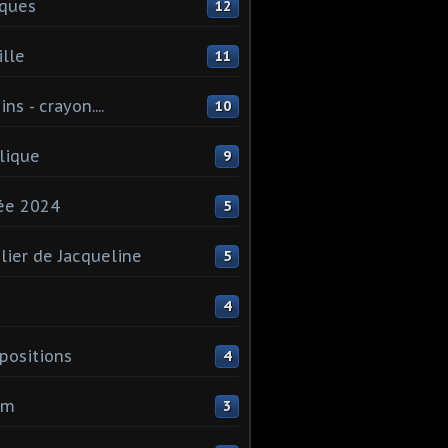
ques
12
lle
11
ns - crayon....
10
lique
9
ée 2024
5
elier de Jacqueline
5
4
ositions
4
um
3