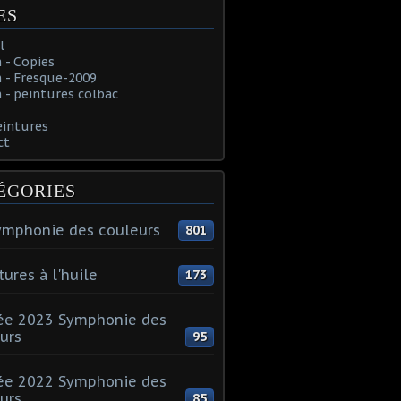
ES
l
 - Copies
 - Fresque-2009
- peintures colbac
eintures
ct
ÉGORIES
ymphonie des couleurs
801
tures à l'huile
173
ée 2023 Symphonie des
urs
95
ée 2022 Symphonie des
urs
85