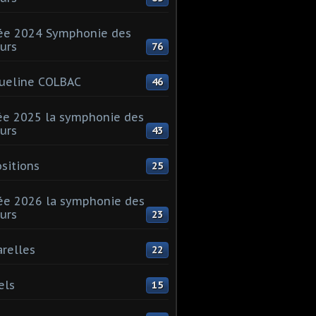
ée 2024 Symphonie des
urs
76
ueline COLBAC
46
e 2025 la symphonie des
urs
43
sitions
25
e 2026 la symphonie des
urs
23
relles
22
els
15