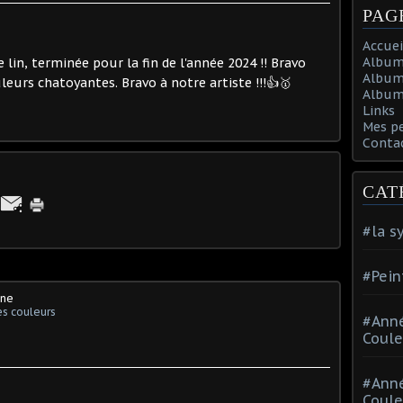
PAG
Accuei
Album
e lin, terminée pour la fin de l'année 2024 !! Bravo
Album
leurs chatoyantes. Bravo à notre artiste !!!👍🥇
Album 
Links
Mes p
Conta
CAT
#la s
#Pein
ine
s couleurs
#Ann
Coule
#Ann
Coule