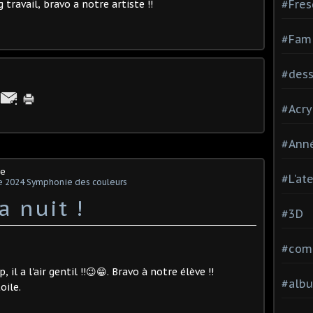
#Fres
travail, bravo a notre artiste !!
#Fami
#dessi
#Acry
#Ann
ne
#L'at
 2024 Symphonie des couleurs
a nuit !
#3D
#comp
il a l'air gentil !!😉😁. Bravo à notre élève !!
#alb
oile.