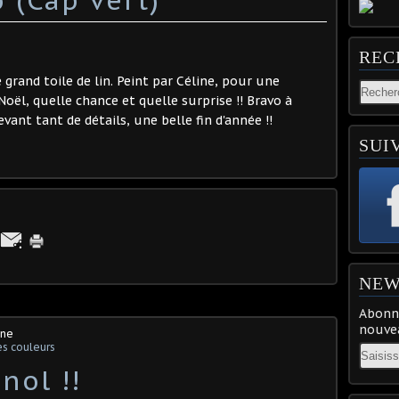
REC
grand toile de lin. Peint par Céline, pour une
ël, quelle chance et quelle surprise !! Bravo à
evant tant de détails, une belle fin d'année !!
SUI
NEW
Abonne
nouvea
ine
s couleurs
Email
nol !!