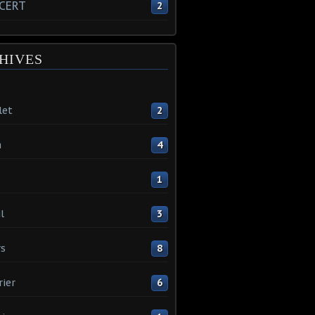
CERT
2
HIVES
let
2
n
4
1
l
3
s
8
rier
6