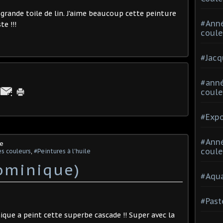
 grande toile de lin. J'aime beaucoup cette peinture
#Ann
te !!!
coule
#Jacq
#anné
coule
#Expo
#Anné
ne
coule
s couleurs
,
#Peintures à l'huile
ominique)
#Aqua
#Past
ique a peint cette superbe cascade !! Super avec la