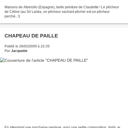
Maisons de Alberollo (Espagne), belle peinture de Claudette ! Le pêcheur
de Céline (au Sri Lanka, un pêcheur sachant pêcher est un pêcheur
perché...!)
CHAPEAU DE PAILLE
Publié le 26/02/2009 à 22:35
Par
Jacquotte
En attendant une prochaine peinture, voici une petite composition. Voilà, je