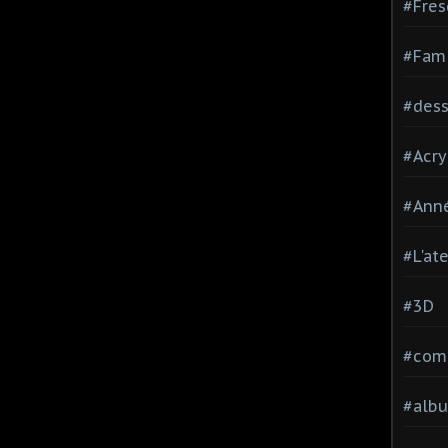
#Fres
#Fami
#dessi
#Acry
#Ann
#L'at
#3D
#comp
#alb