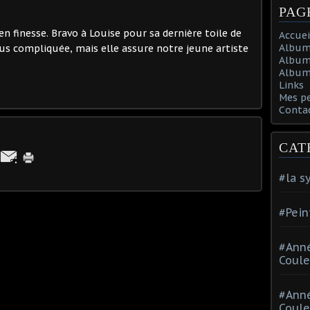
PAG
 en finesse. Bravo à Louise pour sa dernière toile de
Accuei
Album
lus compliquée, mais elle assure notre jeune artiste
Album
Album 
Links
Mes p
Conta
CAT
#la s
#Pein
#Ann
Coule
#Ann
Coule