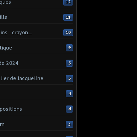
ques
12
lle
11
ns - crayon....
10
lique
9
ée 2024
5
elier de Jacqueline
5
4
ositions
4
um
3