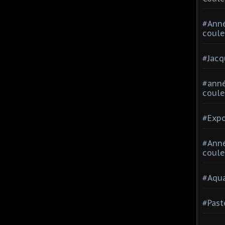
#Ann
coule
#Jacq
#anné
coule
#Expo
#Anné
coule
#Aqua
#Past