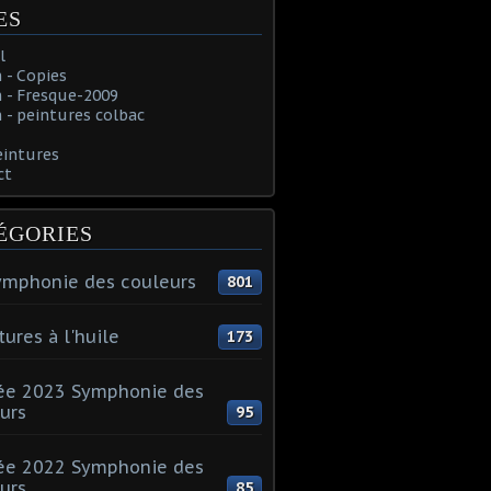
ES
l
 - Copies
 - Fresque-2009
- peintures colbac
eintures
ct
ÉGORIES
ymphonie des couleurs
801
tures à l'huile
173
ée 2023 Symphonie des
urs
95
ée 2022 Symphonie des
urs
85