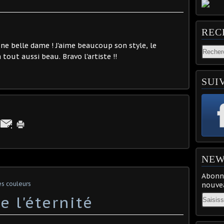
REC
ne belle dame ! J'aime beaucoup son style, le
out aussi beau. Bravo l'artiste !!
SUI
NEW
Abonne
s couleurs
nouvea
Email
e l'éternité