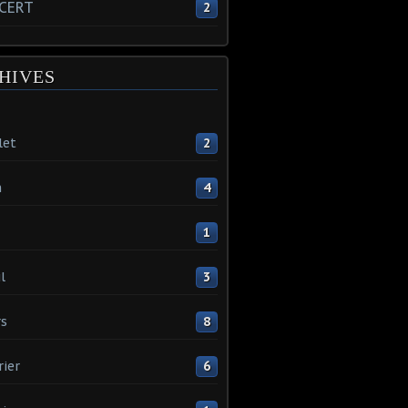
CERT
2
HIVES
let
2
n
4
1
l
3
s
8
rier
6