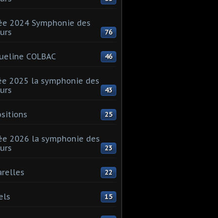
ée 2024 Symphonie des
urs
76
ueline COLBAC
46
e 2025 la symphonie des
urs
43
sitions
25
e 2026 la symphonie des
urs
23
relles
22
els
15