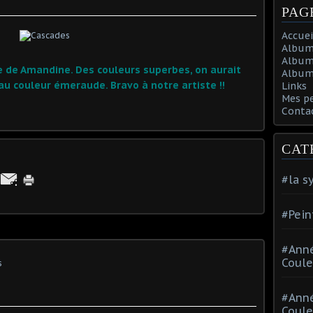
PAG
Accuei
Album
Album
ile de Amandine. Des couleurs superbes, on aurait
Album 
au couleur émeraude. Bravo à notre artiste !!
Links
Mes p
Conta
CAT
#la s
#Pein
#Ann
Coule
s
#Ann
Coule