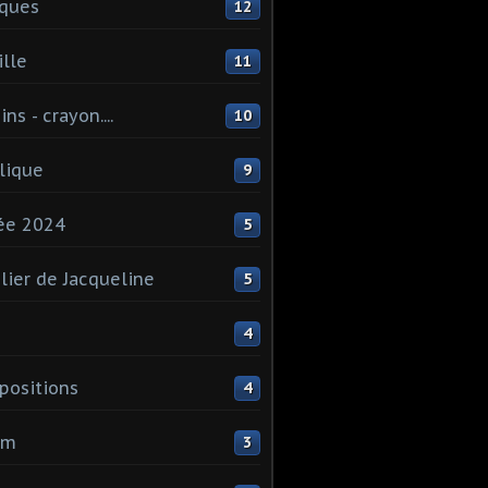
ques
12
lle
11
ns - crayon....
10
lique
9
ée 2024
5
elier de Jacqueline
5
4
ositions
4
um
3