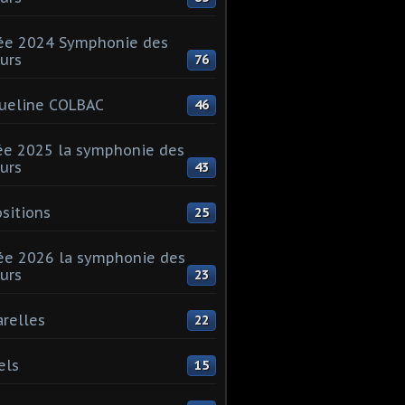
ée 2024 Symphonie des
urs
76
ueline COLBAC
46
e 2025 la symphonie des
urs
43
sitions
25
e 2026 la symphonie des
urs
23
relles
22
els
15