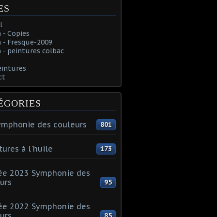
ES
l
 - Copies
 - Fresque-2009
- peintures colbac
eintures
ct
ÉGORIES
ymphonie des couleurs
801
tures à l'huile
173
ée 2023 Symphonie des
urs
95
ée 2022 Symphonie des
urs
85