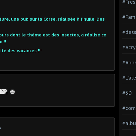
#Fres
#Fami
ure, une pub sur la Corse, réalisée à l'huile. Des
#dessi
ours dont le thème est des insectes, a réalisé ce
 !!
#Acry
ité des vacances !!!
#Ann
#L'at
#3D
#comp
#alb
s