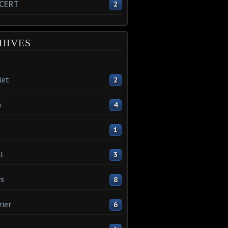
CERT
2
HIVES
let
2
n
4
1
l
3
s
8
rier
6