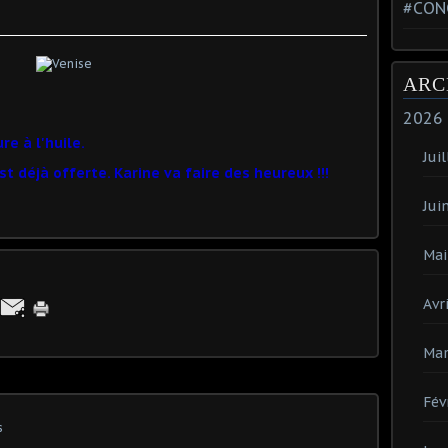
#CON
ARC
2026
re à l'huile.
Juil
t déjà offerte. Karine va faire des heureux !!!
Jui
Mai
Avri
Mar
Fév
s