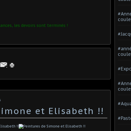
#Ann
coule
ances, les devoirs sont terminés !
#Jacq
#anné
coule
#Expo
#Anné
coule
s
#Aqua
imone et Elisabeth !!
#Past