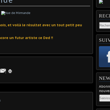
REC
ois, et voilà le résultat avec un tout petit peu
ncore un futur artiste ce Ded !!
SUI
NEW
Abonne
nouvea
Email
s