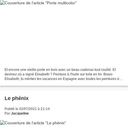
Et encore une vieille porte en bois avec un beau cadenas tout rouillé. Et
devinez où a signé Elisabeth ? Peinture à l'huile sur toile en lin. Bravo
Elisabeth, tu mérites tes vacances en Espagne avec toutes les peintures de
l'année que tu as produit, tu...
Le phénix
Publié le 02/07/2021 à 21:14
Par
Jacqueline