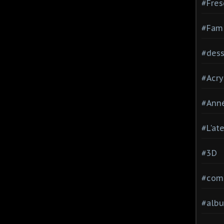
#Fres
#Fami
#dessi
#Acry
#Ann
#L'at
#3D
#comp
#alb