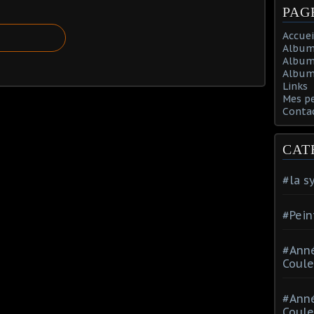
PAG
Accuei
Album
Album
Album 
Links
Mes p
Conta
CAT
#la s
#Pein
#Ann
Coule
#Ann
Coule