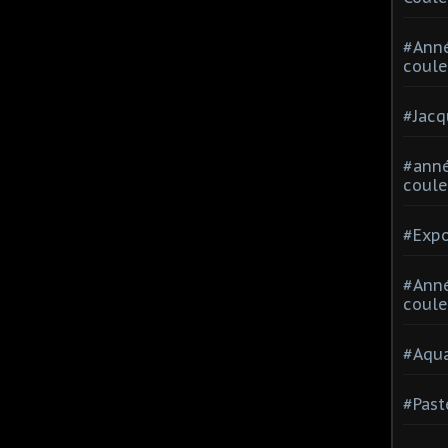
#Ann
coule
#Jacq
#anné
coule
#Expo
#Anné
coule
#Aqua
#Past