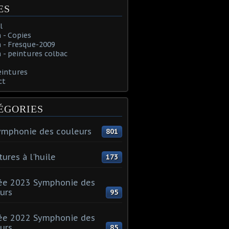
ES
l
 - Copies
 - Fresque-2009
- peintures colbac
eintures
ct
ÉGORIES
ymphonie des couleurs
801
tures à l'huile
173
ée 2023 Symphonie des
urs
95
ée 2022 Symphonie des
urs
85