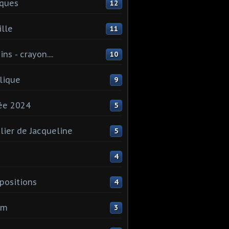
ques
12
lle
11
ns - crayon....
10
lique
9
ée 2024
5
elier de Jacqueline
5
4
ositions
4
um
3