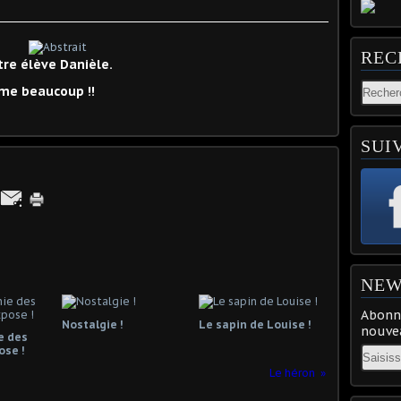
REC
tre élève Danièle.
ime beaucoup !!
SUI
NEW
Abonne
Nostalgie !
Le sapin de Louise !
nouvea
e des
Email
ose !
Le héron