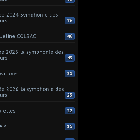
ée 2024 Symphonie des
urs
76
ueline COLBAC
46
e 2025 la symphonie des
urs
43
sitions
25
e 2026 la symphonie des
urs
23
relles
22
els
15