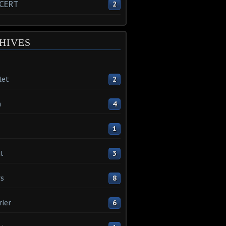
CERT
2
HIVES
let
2
n
4
1
l
3
s
8
rier
6