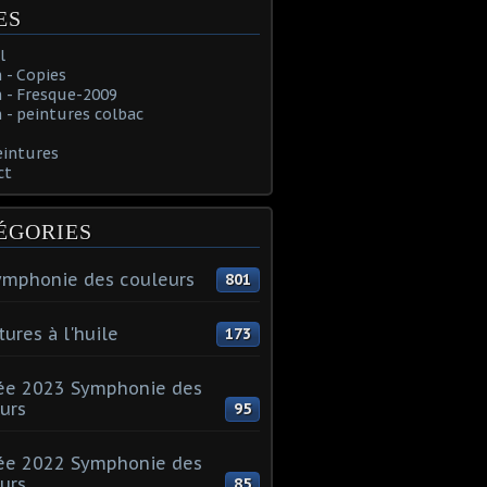
ES
l
 - Copies
 - Fresque-2009
- peintures colbac
eintures
ct
ÉGORIES
ymphonie des couleurs
801
tures à l'huile
173
ée 2023 Symphonie des
urs
95
ée 2022 Symphonie des
urs
85