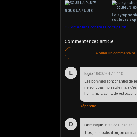
SOUS LA PLUIE
La symphoni
couleurs exp
Comédiens contre la corruption
Commenter cet article
Ajouter un commentaire
L
légio
19/03/2017 17:10
Les pommes sont criantes de ré
ne sont pas mon style mais c'es
hein....Et la zénitude est excelle
Répondre
D
Dominique
19/03/2017 09:09
Très jolie réalisation, on en man