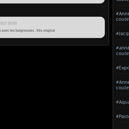
#Ann
coule
2017 20:53
 avec les baigneuses . très original
#Jacq
#anné
coule
#Expo
#Anné
coule
#Aqua
#Past