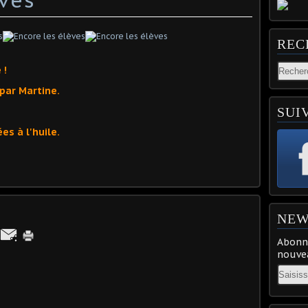
REC
 !
par Martine.
SUI
es à l'huile.
NEW
Abonne
nouvea
Email