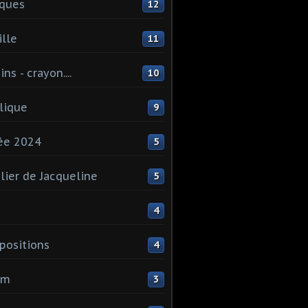
ques
12
lle
11
ns - crayon....
10
lique
9
ée 2024
5
elier de Jacqueline
5
4
ositions
4
um
3