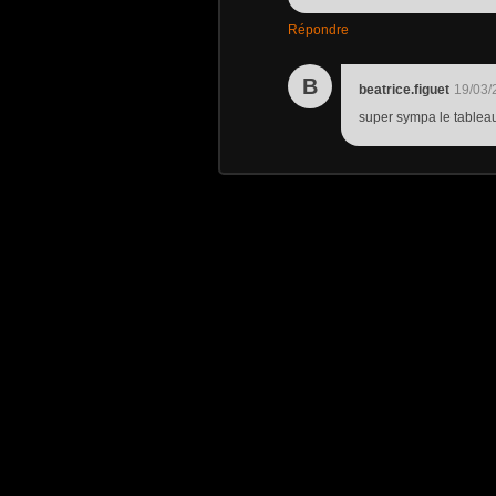
Répondre
B
beatrice.figuet
19/03/
super sympa le tableau