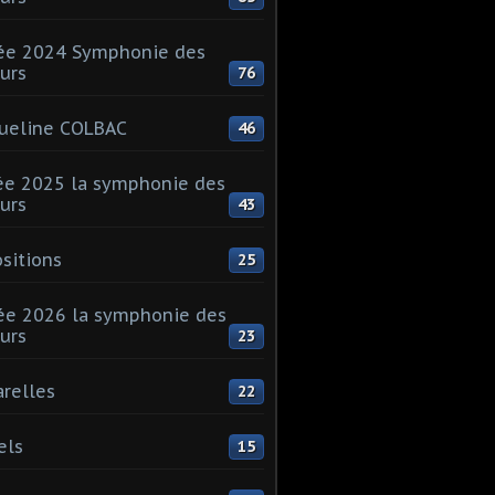
ée 2024 Symphonie des
urs
76
ueline COLBAC
46
e 2025 la symphonie des
urs
43
sitions
25
e 2026 la symphonie des
urs
23
relles
22
els
15