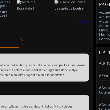
PAG
Nostalgie !
Le sapin de Louise !
e des
Accuei
ose !
Album
Album
Marine..
Album 
Links
Mes p
Conta
CAT
#la s
alisme tout est bon jusqu'au drapé de la nappe. Les baigneuses
t moderne coloré et amusant et bien agréable donc le style !
#Pein
nte ,très bien faite et appelle bien à la méditation.
#Ann
Coule
#Ann
gerait tellement elles paraissent réelles :)<br /> bisous
Coule