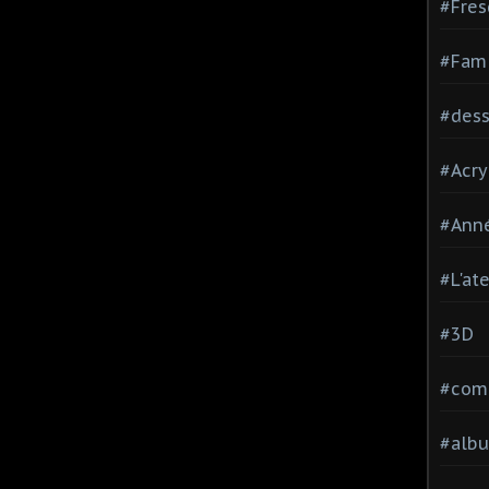
#Fres
#Fami
#dessi
#Acry
#Ann
#L'at
#3D
#comp
#alb