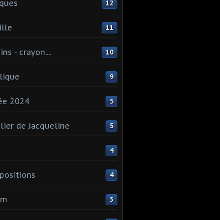
ques
12
lle
11
ns - crayon....
10
lique
9
ée 2024
5
elier de Jacqueline
5
4
ositions
4
um
3