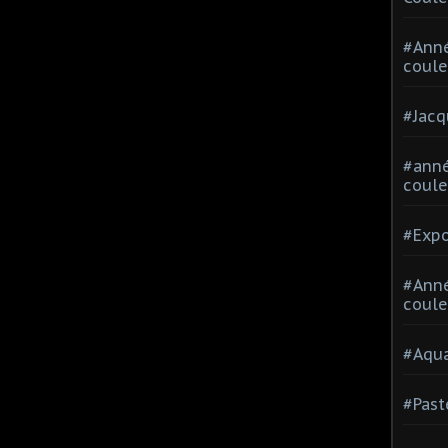
#Ann
coule
#Jacq
#anné
coule
#Expo
#Anné
coule
#Aqua
#Past