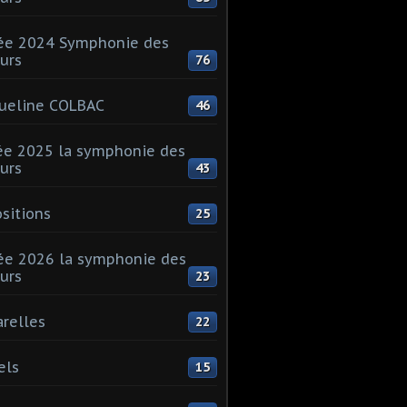
ée 2024 Symphonie des
urs
76
ueline COLBAC
46
e 2025 la symphonie des
urs
43
sitions
25
e 2026 la symphonie des
urs
23
relles
22
els
15