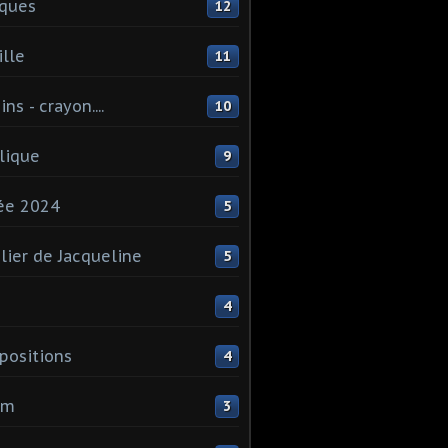
ques
12
lle
11
ns - crayon....
10
lique
9
ée 2024
5
elier de Jacqueline
5
4
ositions
4
um
3