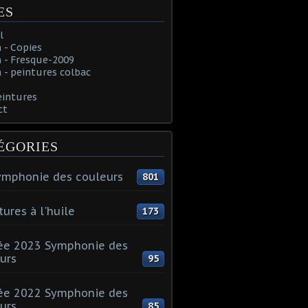
ES
l
 - Copies
 - Fresque-2009
- peintures colbac
eintures
ct
ÉGORIES
ymphonie des couleurs
801
tures à l'huile
173
ée 2023 Symphonie des
urs
95
ée 2022 Symphonie des
urs
85