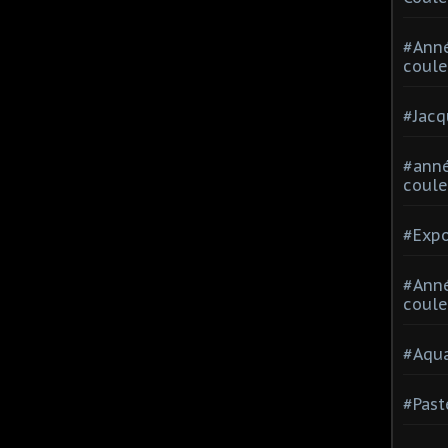
#Ann
coule
#Jacq
#anné
coule
#Expo
#Anné
coule
#Aqua
#Past