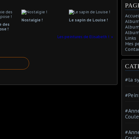
PAG
Accuei
Nostalgie !
Le sapin de Louise !
Album
e des
Album
ose !
Album 
Les peintures de Elisabeth !
Links
Mes p
Conta
CAT
#la s
#Pein
#Ann
Coule
#Ann
Coule