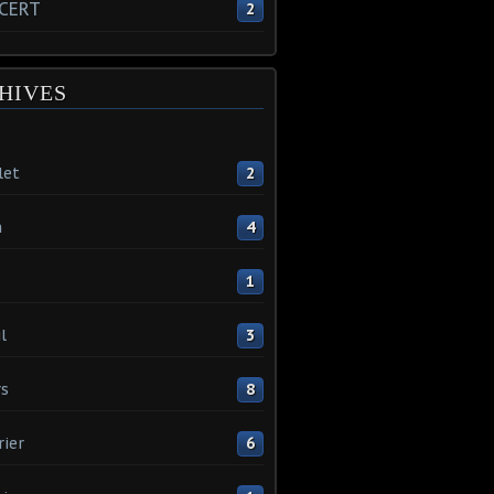
CERT
2
HIVES
let
2
n
4
1
l
3
s
8
rier
6