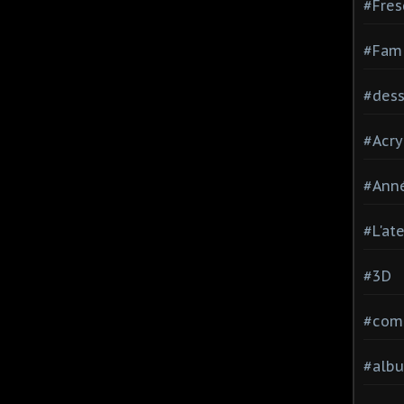
#Fres
#Fami
#dessi
#Acry
#Ann
#L'at
#3D
#comp
#alb