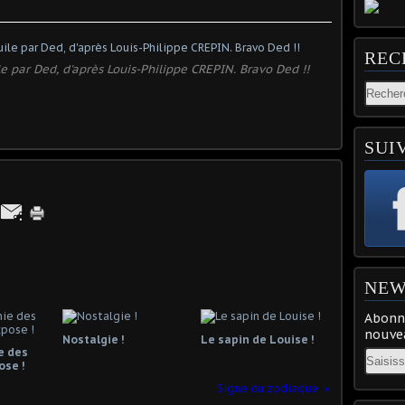
REC
le par Ded, d'après Louis-Philippe CREPIN. Bravo Ded !!
SUI
NEW
Abonne
nouvea
Nostalgie !
Le sapin de Louise !
e des
Email
ose !
Signe du zodiaque