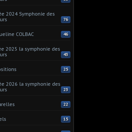
ée 2024 Symphonie des
urs
76
ueline COLBAC
46
e 2025 la symphonie des
urs
43
sitions
25
e 2026 la symphonie des
urs
23
relles
22
els
15