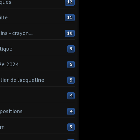
ques
12
lle
11
ns - crayon....
10
lique
9
ée 2024
5
elier de Jacqueline
5
4
ositions
4
um
3