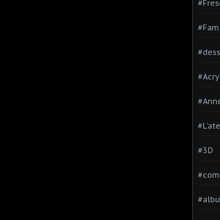
#Fres
#Fami
#dessi
#Acry
#Ann
#L'at
#3D
#comp
#alb