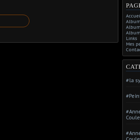
PAG
Accuei
Album
Album
Album 
Links
Mes p
Conta
CAT
#la s
#Pein
#Ann
Coule
#Ann
Coule