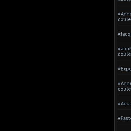
#Ann
coule
#Jacq
#anné
coule
#Expo
#Anné
coule
#Aqua
#Past