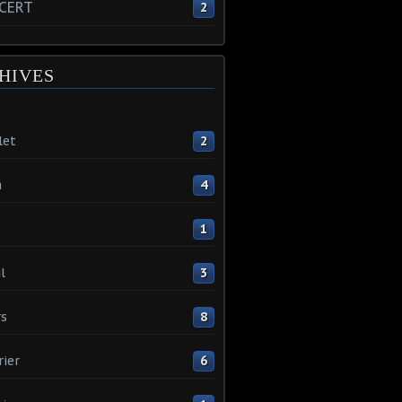
CERT
2
HIVES
let
2
n
4
1
l
3
s
8
rier
6