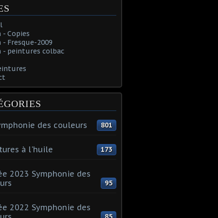
ES
l
 - Copies
 - Fresque-2009
- peintures colbac
eintures
ct
ÉGORIES
ymphonie des couleurs
801
tures à l'huile
173
ée 2023 Symphonie des
urs
95
ée 2022 Symphonie des
urs
85