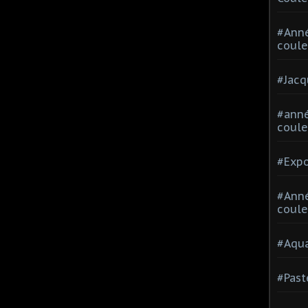
#Ann
coule
#Jacq
#anné
coule
#Expo
#Anné
coule
#Aqua
#Past