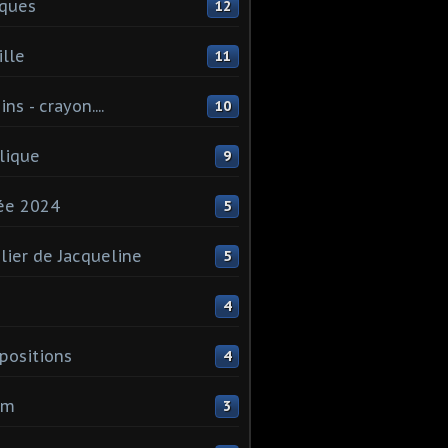
ques
12
lle
11
ns - crayon....
10
lique
9
ée 2024
5
elier de Jacqueline
5
4
ositions
4
um
3