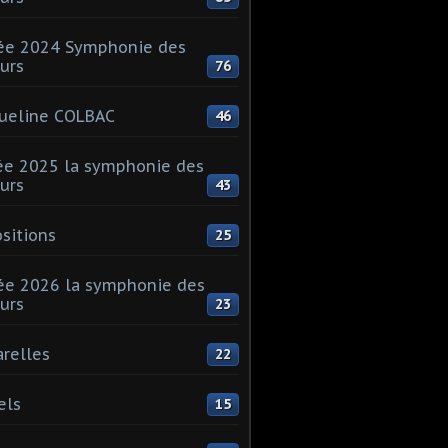
ée 2024 Symphonie des
urs
76
ueline COLBAC
46
e 2025 la symphonie des
urs
43
sitions
25
e 2026 la symphonie des
urs
23
relles
22
els
15