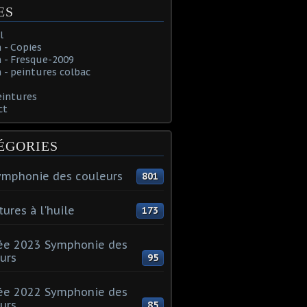
ES
l
 - Copies
 - Fresque-2009
- peintures colbac
eintures
ct
ÉGORIES
ymphonie des couleurs
801
tures à l'huile
173
ée 2023 Symphonie des
urs
95
ée 2022 Symphonie des
urs
85