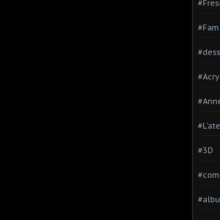
#Fres
#Fami
#dessi
#Acry
#Ann
#L'at
#3D
#comp
#alb