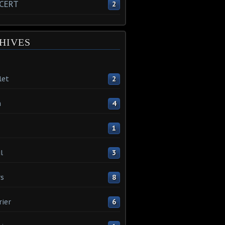
CERT
2
HIVES
let
2
n
4
1
l
3
s
8
rier
6