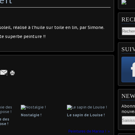
REC
leil, réalisé à l'huile sur toile en lin, par Simone.
e superbe peinture !!
SUI
NEW
Abonne
nouvea
Nostalgie !
Le sapin de Louise !
Email
e des
ose !
Peintures de Marina !