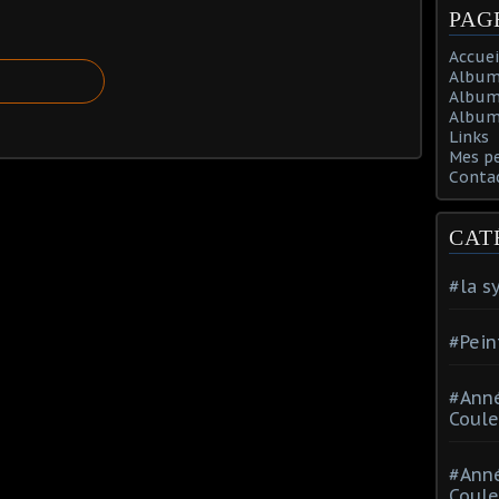
PAG
Accuei
Album
Album
Album 
Links
Mes p
Conta
CAT
#la s
#Pein
#Ann
Coule
#Ann
Coule