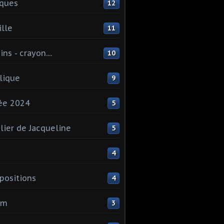
ques
12
lle
11
ns - crayon....
10
lique
9
ée 2024
5
elier de Jacqueline
5
4
ositions
4
um
3