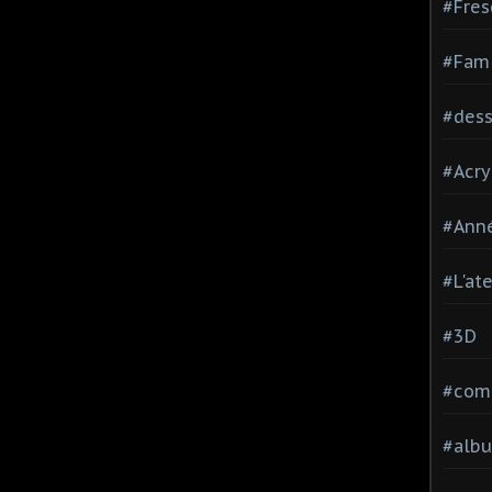
#Fres
#Fami
#dessi
#Acry
#Ann
#L'at
#3D
#comp
#alb