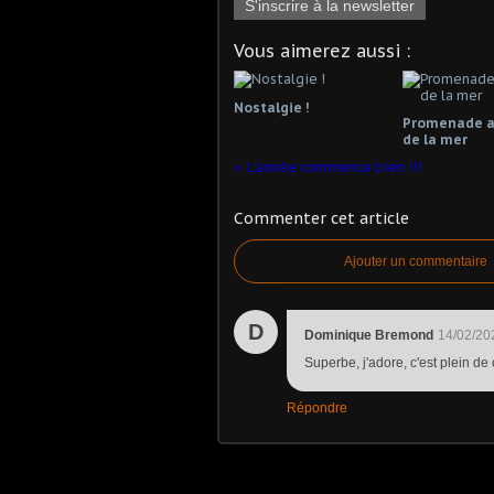
S'inscrire à la newsletter
Vous aimerez aussi :
Nostalgie !
Promenade a
de la mer
L'année commence bien !!!
Commenter cet article
Ajouter un commentaire
D
Dominique Bremond
14/02/20
Superbe, j'adore, c'est plein de 
Répondre