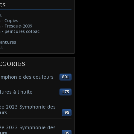
ES
l
 - Copies
 - Fresque-2009
- peintures colbac
eintures
ct
ÉGORIES
ymphonie des couleurs
801
tures à l'huile
173
ée 2023 Symphonie des
urs
95
ée 2022 Symphonie des
urs
85