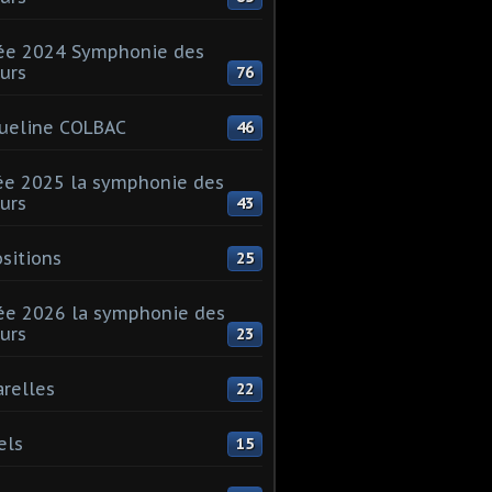
ée 2024 Symphonie des
urs
76
ueline COLBAC
46
e 2025 la symphonie des
urs
43
sitions
25
e 2026 la symphonie des
urs
23
relles
22
els
15