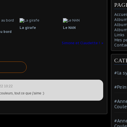
PAG
Accuei
Album
Album
La girafe
Le NAN
Album 
u bord
Links
Mes p
Simone et Claudette !
Conta
CAT
#la s
22 10:22
#Pein
couleurs, tout ce que j'aime :)
#Ann
Coule
#Ann
Coule