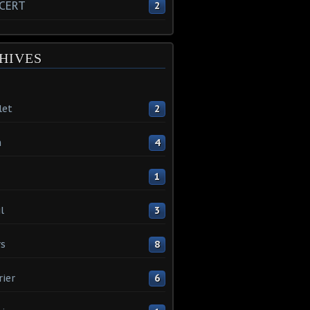
CERT
2
HIVES
let
2
n
4
1
l
3
s
8
rier
6