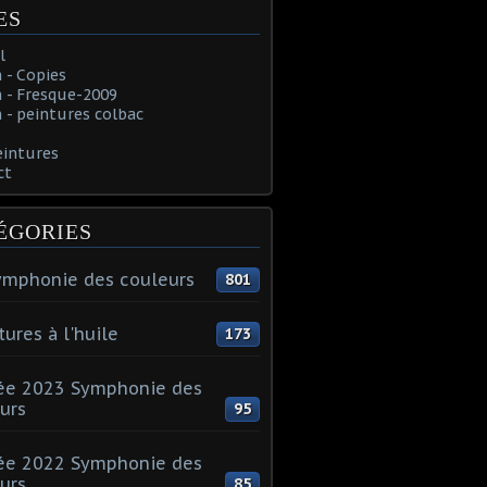
ES
l
 - Copies
 - Fresque-2009
- peintures colbac
eintures
ct
ÉGORIES
ymphonie des couleurs
801
tures à l'huile
173
ée 2023 Symphonie des
urs
95
ée 2022 Symphonie des
urs
85