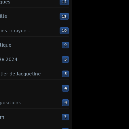
ques
12
lle
11
ns - crayon....
10
lique
9
ée 2024
5
elier de Jacqueline
5
4
ositions
4
um
3