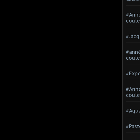
#Ann
coule
#Jacq
#anné
coule
#Expo
#Anné
coule
#Aqua
#Past