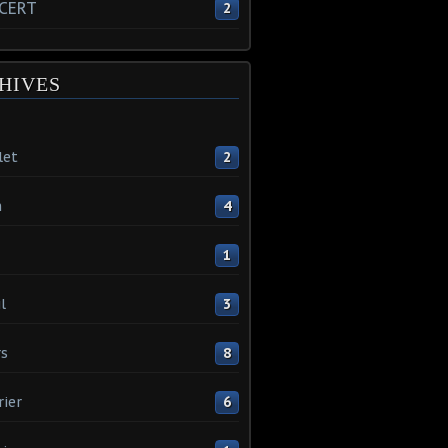
CERT
2
HIVES
let
2
n
4
1
l
3
s
8
rier
6