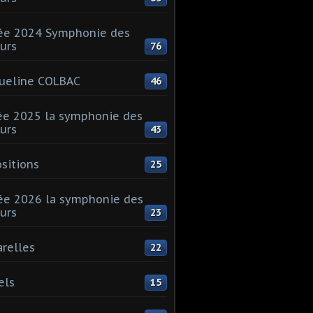
ée 2024 Symphonie des
urs
76
ueline COLBAC
46
e 2025 la symphonie des
urs
43
sitions
25
e 2026 la symphonie des
urs
23
relles
22
els
15