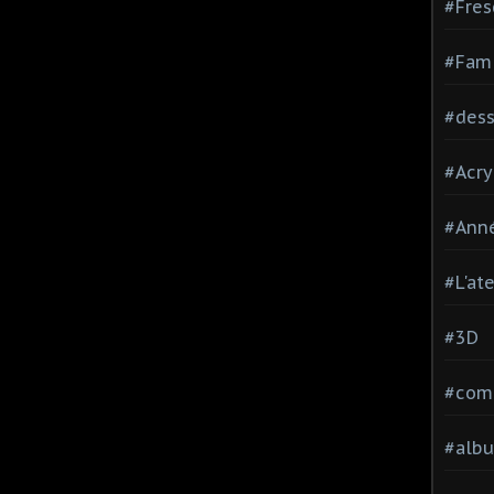
#Fres
#Fami
#dessi
#Acry
#Ann
#L'at
#3D
#comp
#alb