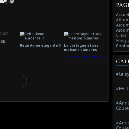
PAG
Accuei
Album
Album
Album 
Links
Mes p
UGE
Belle dame élégante !!
La bretagne et ses
Conta
maisons blanches
Denver et Tea-Spoon !
CAT
#la s
#Pein
#Ann
Coule
#Ann
Coule