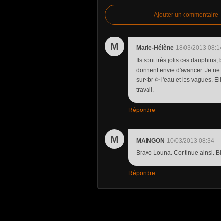
Ajouter un commentaire
M
Marie-Hélène
18/03/2013 08:1
Ils sont très jolis ces dauphins
donnent envie d'avancer. Je ne s
sur<br /> l'eau et les vagues. Ell
travail.
Répondre
M
MAINGON
10/03/2013 08:34
Bravo Louna. Continue ainsi. Bis
Répondre