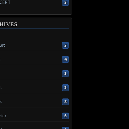
CERT
2
HIVES
let
2
n
4
1
l
3
s
8
rier
6