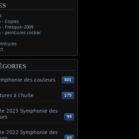
ES
l
 - Copies
 - Fresque-2009
- peintures colbac
eintures
ct
ÉGORIES
ymphonie des couleurs
801
tures à l'huile
173
ée 2023 Symphonie des
urs
95
ée 2022 Symphonie des
urs
85