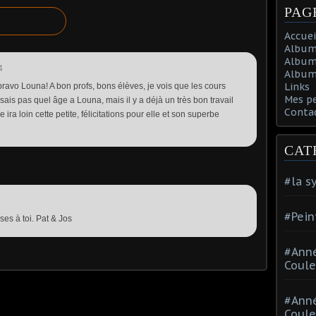
PAG
Accuei
Album
Album
4
Album 
Links
, bravo Louna! A bon profs, bons élèves, je vois que les cours
Mes p
ais pas quel âge a Louna, mais il y a déjà un très bon travail
Conta
e ira loin cette petite, félicitations pour elle et son superbe
CAT
#la s
#Pein
es à toi. Pat & Jos
#Ann
Coule
#Ann
Coule