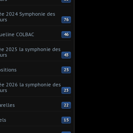
ée 2024 Symphonie des
urs
76
ueline COLBAC
46
e 2025 la symphonie des
urs
43
sitions
25
e 2026 la symphonie des
urs
23
relles
22
els
15