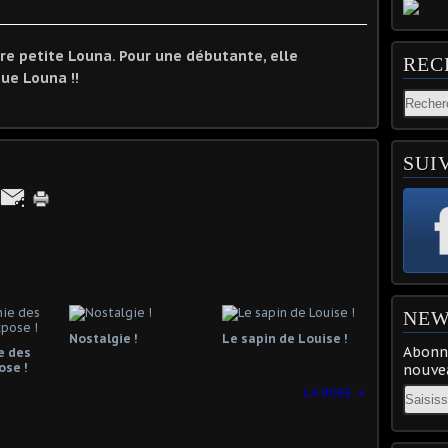
tre petite Louna. Pour une débutante, elle
REC
ue Louna !!
SUI
NEW
Nostalgie !
Le sapin de Louise !
Abonne
e des
ose !
nouvea
Email
LA ROSE