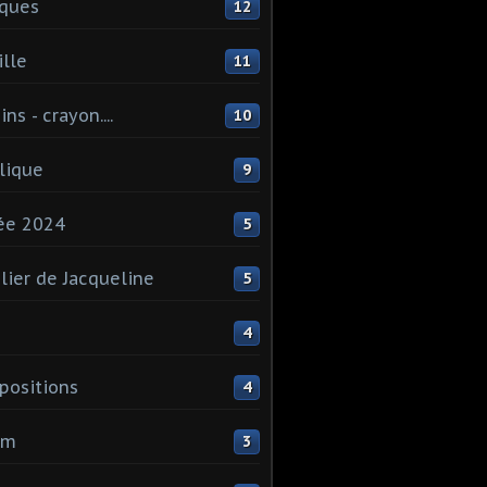
ques
12
lle
11
ns - crayon....
10
lique
9
ée 2024
5
elier de Jacqueline
5
4
ositions
4
um
3