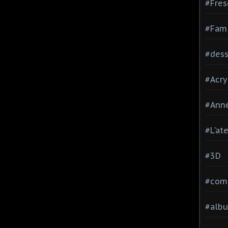
#Fres
#Fami
#dessi
#Acry
#Ann
#L'at
#3D
#comp
#alb