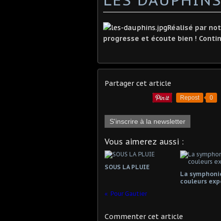
Réalisé par no
progresse et écoute bien ! Contin
Partager cet article
Repost
0
S'inscrire à la newsletter
Vous aimerez aussi :
SOUS LA PLUIE
La symphoni
couleurs exp
Pour Gautier
Commenter cet article