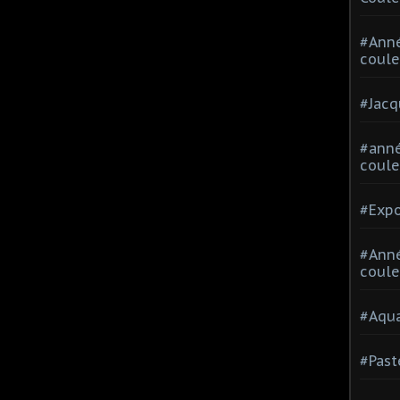
#Ann
coule
#Jacq
#anné
coule
#Expo
#Anné
coule
#Aqua
#Past