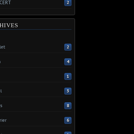
CERT
2
HIVES
let
2
n
4
1
l
3
s
8
rier
6