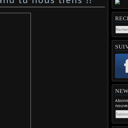
REC
SUI
NEW
Abonne
nouvea
Email