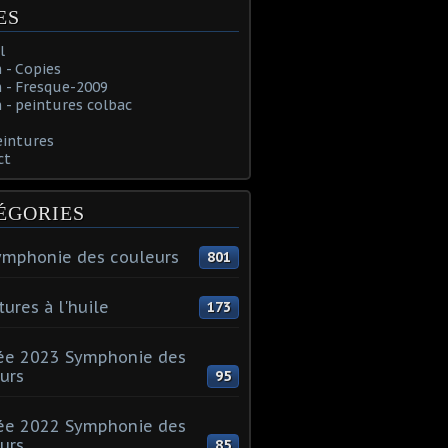
ES
l
 - Copies
 - Fresque-2009
- peintures colbac
eintures
ct
ÉGORIES
ymphonie des couleurs
801
tures à l'huile
173
ée 2023 Symphonie des
urs
95
ée 2022 Symphonie des
urs
85