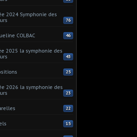
ée 2024 Symphonie des
urs
76
ueline COLBAC
46
e 2025 la symphonie des
urs
43
sitions
25
e 2026 la symphonie des
urs
23
relles
22
els
15