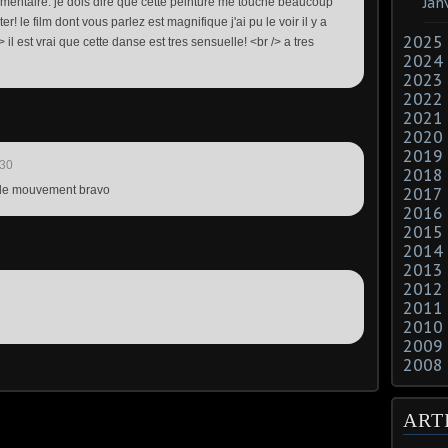
Jan
entaire. je dois dire que cette peinture me touche beaucoup
 le film dont vous parlez est magnifique j'ai pu le voir il y a
2025
il est vrai que cette danse est tres sensuelle! <br /> a tres
2024
2023
2022
2021
2020
2019
:30
2018
 le mouvement bravo
2017
2016
2015
2014
2013
2012
2011
2010
2009
2008
ART