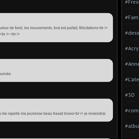
#Fres
#Fami
leur de fond, les mouvements, tout est parfait, félicitations<br />
#dessi
<br /> <br />
#Acry
#Ann
journée
#L'at
#3D
#comp
a me rapelle ma jeunesse beau travail bravo<br /> je reviendrai
#alb