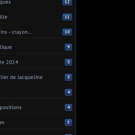
ques
12
lle
11
ns - crayon....
10
lique
9
ée 2024
5
elier de Jacqueline
5
4
ositions
4
um
3