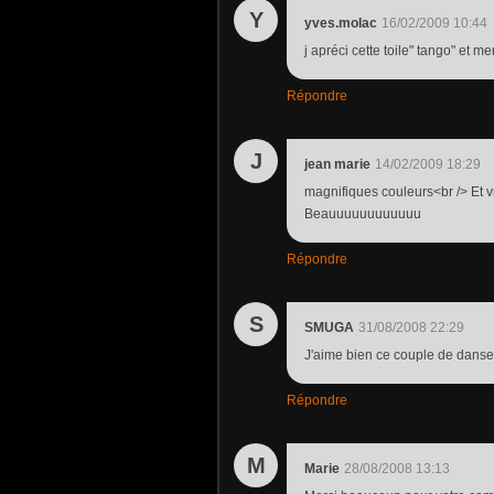
Y
yves.molac
16/02/2009 10:44
j apréci cette toile" tango" et m
Répondre
J
jean marie
14/02/2009 18:29
magnifiques couleurs<br /> Et
Beauuuuuuuuuuuu
Répondre
S
SMUGA
31/08/2008 22:29
J'aime bien ce couple de danseu
Répondre
M
Marie
28/08/2008 13:13