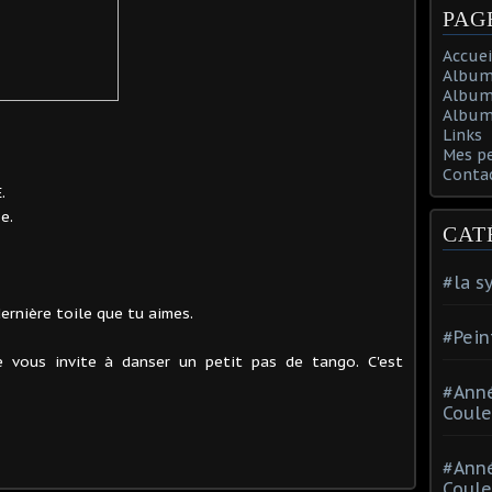
PAG
Accuei
Album
Album
Album 
Links
Mes p
Conta
.
e.
CAT
#la s
dernière toile que tu aimes.
#Pein
e vous invite à danser un petit pas de tango. C'est
#Ann
Coule
#Ann
Coule