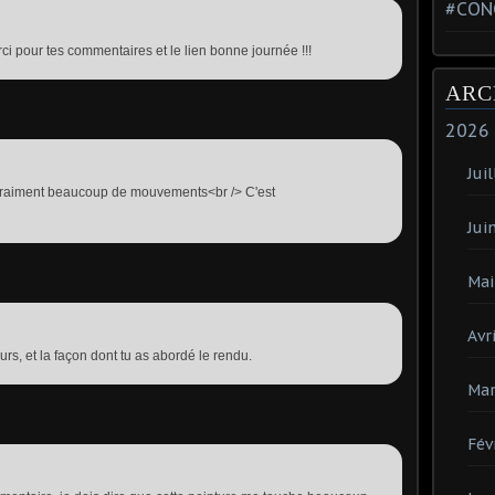
#CON
erci pour tes commentaires et le lien bonne journée !!!
ARC
2026
Juil
 vraiment beaucoup de mouvements<br /> C'est
Jui
Mai
Avri
rs, et la façon dont tu as abordé le rendu.
Mar
Fév