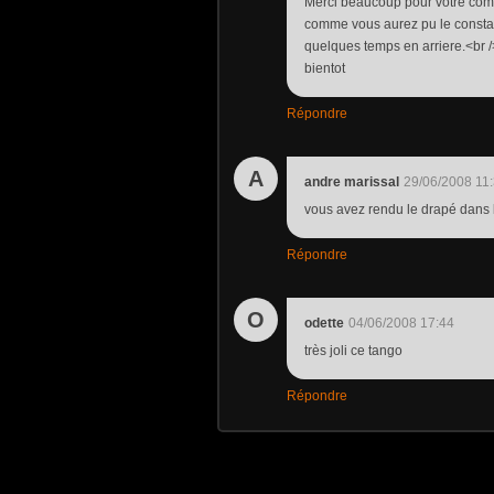
Merci beaucoup pour votre comm
comme vous aurez pu le constater!
quelques temps en arriere.<br /> 
bientot
Répondre
A
andre marissal
29/06/2008 11
vous avez rendu le drapé dans
Répondre
O
odette
04/06/2008 17:44
très joli ce tango
Répondre