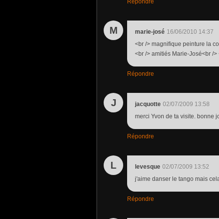
Répondre
M
marie-josé
16/06/2010 14:37
<br /> magnifique peinture la cou
<br /> amitiés Marie-José<br /> 
Répondre
J
jacquotte
02/07/2009 13:58
merci Yvon de ta visite. bonne 
Répondre
L
levesque
02/07/2009 13:52
j'aime danser le tango mais cel
Répondre