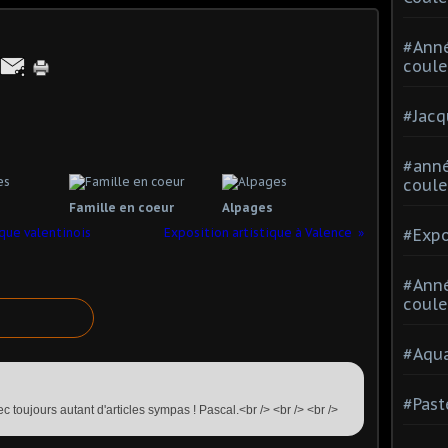
#Ann
coule
#Jacq
#anné
coule
Famille en coeur
Alpages
ique valentinois
Exposition artistique à Valence
#Expo
#Anné
coule
#Aqua
#Past
 toujours autant d'articles sympas ! Pascal.<br /> <br /> <br />