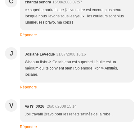
C
chantal sendra
15/08/2008 07:57
ce superbe portrait que j'ai vu naitre est encore plus beau
lorsque nous l'avons sous les yeu x . les couleurs sont plus
lumineuses.bravo, ma cops !
Répondre
J
Josiane Leveque
31/07/2008 16:16
Whaouu !!<br /> Ce tableau est superbe! L'huile est un
médium qui te convient bien ! Splendide !<br /> Amitiés,
josiane.
Répondre
V
Va l'r :0026:
26/07/2008 15:14
Joli travail! Bravo pour les reflets satinés de la robe...
Répondre