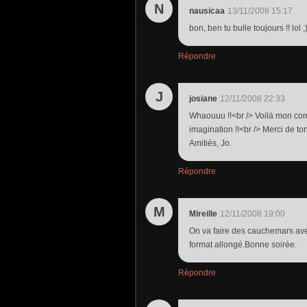
N
nausicaa
13/11/2008 15:17
bon, ben tu bulle toujours !! lol 
Répondre
J
josiane
12/11/2008 22:33
Whaouuu !!<br /> Voilà mon com
imagination !!<br /> Merci de ton
Amitiés, Jo.
Répondre
M
Mireille
12/11/2008 19:00
On va faire des cauchemars avec
format allongé.Bonne soirée.
Répondre