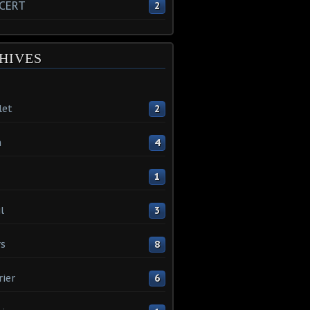
CERT
2
HIVES
let
2
n
4
1
l
3
s
8
rier
6