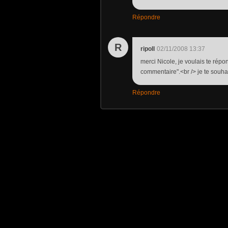
Répondre
R
ripoll
02/11/2008 13:37
merci Nicole, je voulais te répon
commentaire".<br /> je te souha
Répondre