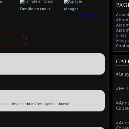
PAG
Famille en coeur
Alpages
Accuei
RECOMPENSE
Album
Album
Album 
Links
Mes p
Conta
CAT
#la s
#Pein
#Ann
et dans les tons.<br /> C'est superbe ! bravo !
Coule
#Ann
Coule