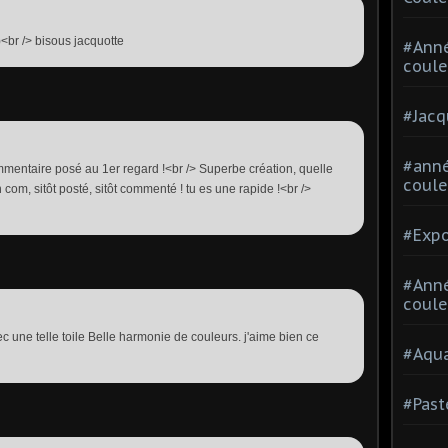
;)<br /> bisous jacquotte
#Ann
coule
#Jacq
#anné
mentaire posé au 1er regard !<br /> Superbe création, quelle
coule
 com, sitôt posté, sitôt commenté ! tu es une rapide !<br />
#Expo
#Anné
coule
 une telle toile Belle harmonie de couleurs. j'aime bien ce
#Aqua
#Past