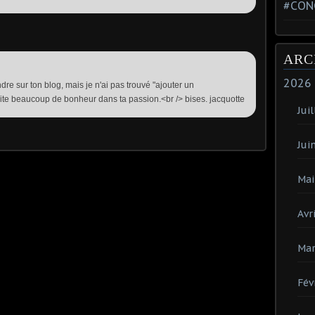
#CON
ARC
2026
dre sur ton blog, mais je n'ai pas trouvé "ajouter un
ite beaucoup de bonheur dans ta passion.<br /> bises. jacquotte
Juil
Jui
Mai
Avri
Mar
Fév