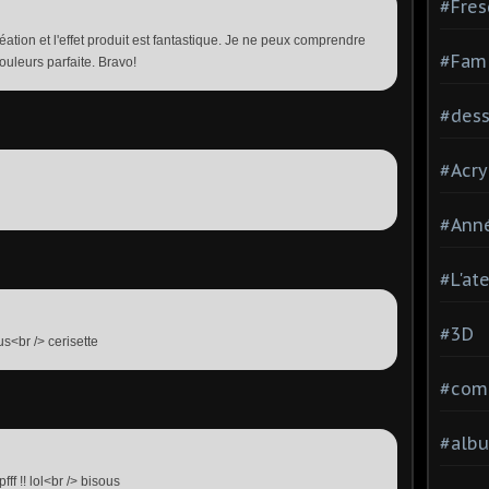
#Fres
réation et l'effet produit est fantastique. Je ne peux comprendre
#Fami
uleurs parfaite. Bravo!
#dessi
#Acry
#Ann
#L'at
#3D
s<br /> cerisette
#comp
#alb
fff !! lol<br /> bisous