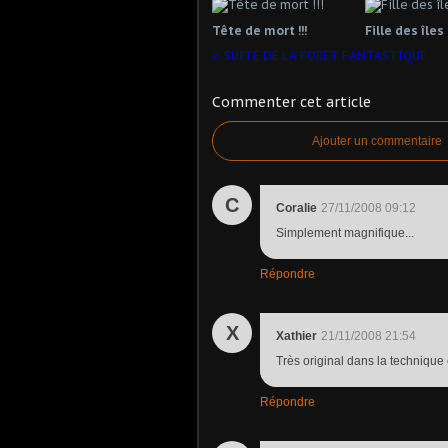
Tête de mort !!!
Fille des îles
SUITE DE LA FORET FANTASTIQUE
Commenter cet article
Ajouter un commentaire
C
Coralie
27/11/2008 09:12
Simplement magnifique...
Répondre
X
Xathier
21/11/2008 21:54
Très original dans la technique 
Répondre