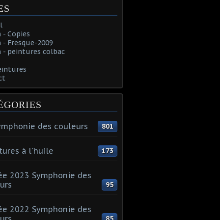
ES
l
 - Copies
 - Fresque-2009
- peintures colbac
eintures
ct
ÉGORIES
ymphonie des couleurs
801
tures à l'huile
173
ée 2023 Symphonie des
urs
95
ée 2022 Symphonie des
urs
85