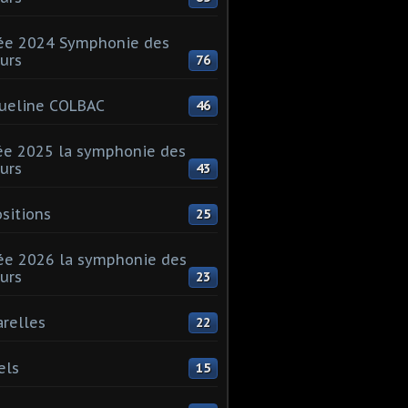
ée 2024 Symphonie des
urs
76
ueline COLBAC
46
e 2025 la symphonie des
urs
43
sitions
25
e 2026 la symphonie des
urs
23
relles
22
els
15