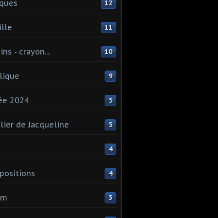
ques
12
lle
11
ns - crayon....
10
lique
9
ée 2024
5
elier de Jacqueline
5
4
ositions
4
um
3