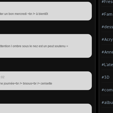
#Fres
#Fami
ter un bon mercredi <br /> à bientôt
#dessi
#Acry
s attention l ombre sous le nez est un peut soutenu =
#Ann
#L'at
#3D
:02
ne journée<br /> bisous<br /> cerisette
#comp
#alb