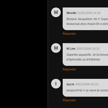
M
Mireille
31/01/2009 14:29
Bonjour Jacqueline.<br /> Super
beaucoup plus chaud.On a sûr
Répondre
M
M Line
30/01/2009 18:33
Superbe aquarelle. Je lui trouve
d'Aphrodite ou d'Arthémis
Répondre
I
itachi
30/01/2009 09:10
bonjour!!<br /> je viens te souh
Répondre