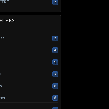
CERT
2
HIVES
let
2
n
4
1
l
3
s
8
rier
6