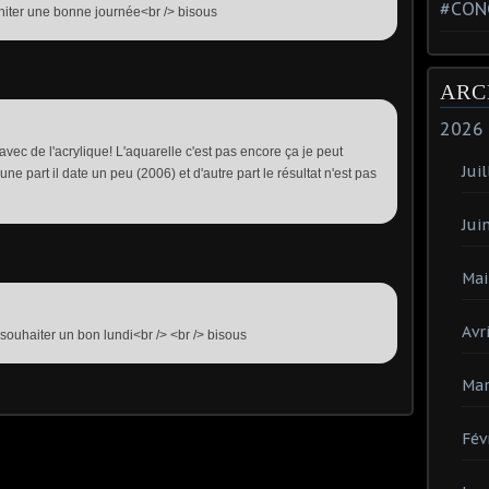
#CON
uahiter une bonne journée<br /> bisous
ARC
2026
avec de l'acrylique! L'aquarelle c'est pas encore ça je peut
Juil
une part il date un peu (2006) et d'autre part le résultat n'est pas
Jui
Mai
Avri
e souhaiter un bon lundi<br /> <br /> bisous
Mar
Fév