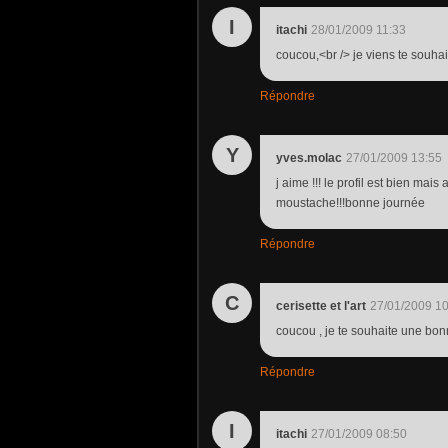
I
itachi
28/01/2009 11:33
coucou,<br /> je viens te souhai
Répondre
Y
yves.molac
27/01/2009 13:55
j aime !!! le profil est bien mai
moustache!!!bonne journée
Répondre
C
cerisette et l'art
27/01/2009 10
coucou , je te souhaite une bon
Répondre
I
itachi
27/01/2009 08:50