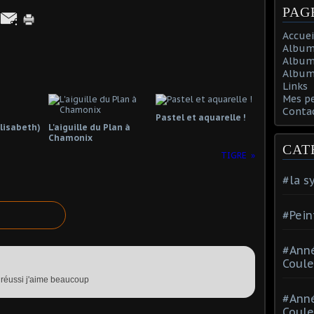
PAG
Accuei
Album
Album
Album 
Links
Mes p
Conta
Pastel et aquarelle !
lisabeth)
L'aiguille du Plan à
Chamonix
CAT
TIGRE
#la s
#Pein
#Ann
Coule
réussi j'aime beaucoup
#Ann
Coule