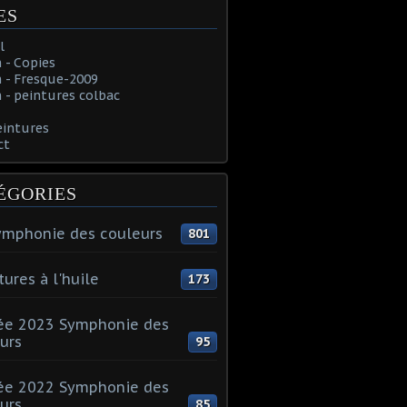
ES
l
 - Copies
 - Fresque-2009
- peintures colbac
eintures
ct
ÉGORIES
ymphonie des couleurs
801
tures à l'huile
173
ée 2023 Symphonie des
urs
95
ée 2022 Symphonie des
urs
85