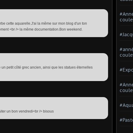
#Ann
coule
be cette aquarelle.J'ai la même sur mon blog d'un ton
ement <br /> la même documentation.Bon weekend.
#Jacq
#anné
coule
 un petit côté grec ancien, ainsi que les statues éternelles
#Expo
#Anné
coule
#Aqua
aiter un bon vendredi<br /> bisous
#Past