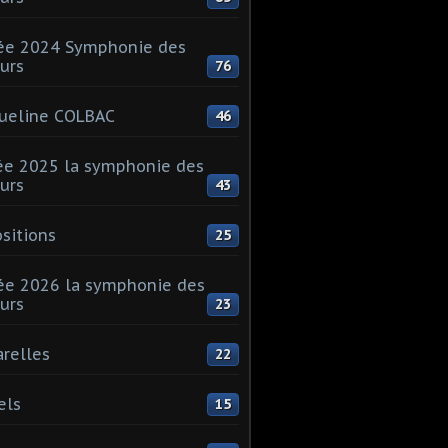
ée 2024 Symphonie des
urs
76
ueline COLBAC
46
e 2025 la symphonie des
urs
43
sitions
25
e 2026 la symphonie des
urs
23
relles
22
els
15