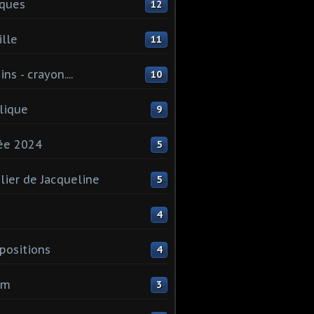
ques
12
lle
11
ns - crayon....
10
lique
9
ée 2024
5
elier de Jacqueline
5
4
ositions
4
um
3