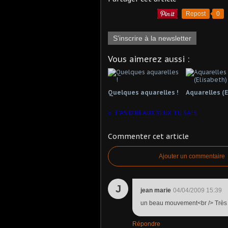
Repost
0
S'inscrire à la newsletter
Vous aimerez aussi :
Quelques aquarelles !
Aquarelles (E
T'AS D'BEAUX YEUX TU SAIS
Commenter cet article
Ajouter un commentaire
J
jean marie
04/04/2009 15:39
un beau mouvement<br /> Très 
Répondre