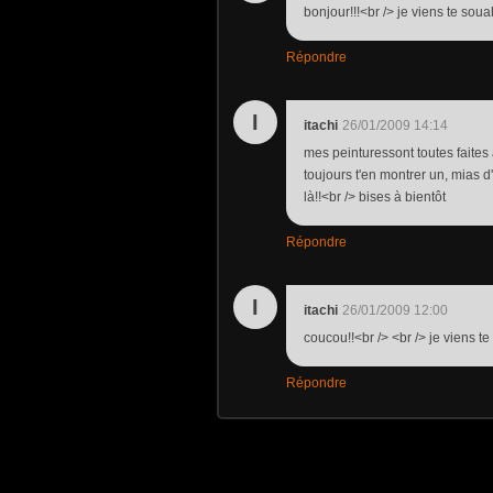
bonjour!!!<br /> je viens te so
Répondre
I
itachi
26/01/2009 14:14
mes peinturessont toutes faites 
toujours t'en montrer un, mias d'
là!!<br /> bises à bientôt
Répondre
I
itachi
26/01/2009 12:00
coucou!!<br /> <br /> je viens t
Répondre