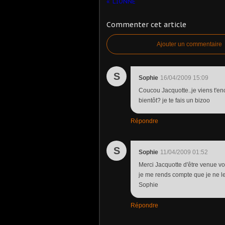
LIONNE
Commenter cet article
Ajouter un commentaire
S
Sophie
16/04/2009 15:09
Coucou Jacquotte..je viens t'en
bientôt? je te fais un bizoo
Répondre
S
Sophie
11/04/2009 01:52
Merci Jacquotte d'être venue voi
je me rends compte que je ne le 
Sophie
Répondre