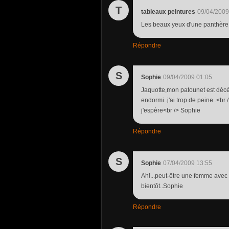
T
tableaux peintures
09/04/2009
Les beaux yeux d'une panthère noi
Répondre
S
Sophie
09/04/2009 01:05
Jaquotte,mon patounet est décéd
endormi..j'ai trop de peine..<br 
j'espère<br /> Sophie
Répondre
S
Sophie
07/04/2009 13:55
Ah!...peut-être une femme avec u
bientôt..Sophie
Répondre