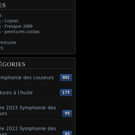
ES
l
 - Copies
 - Fresque-2009
- peintures colbac
eintures
ct
ÉGORIES
ymphonie des couleurs
801
tures à l'huile
173
ée 2023 Symphonie des
urs
95
ée 2022 Symphonie des
urs
85