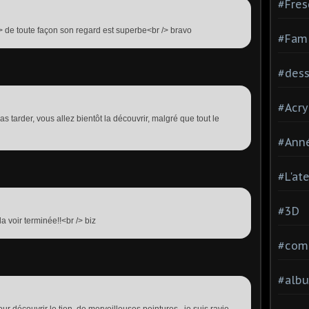
#Fres
> de toute façon son regard est superbe<br /> bravo
#Fami
#dessi
#Acry
as tarder, vous allez bientôt la découvrir, malgré que tout le
#Ann
#L'at
#3D
la voir terminée!!<br /> biz
#comp
#alb
ur découvrir le tien, de merveilleuses peintures...je suis ravie