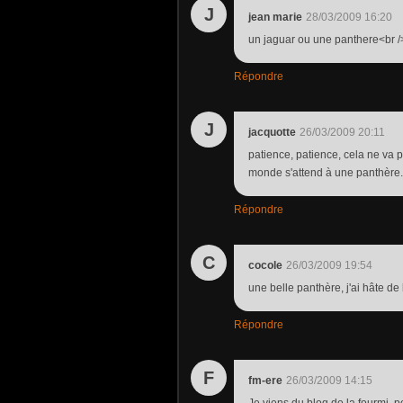
J
jean marie
28/03/2009 16:20
un jaguar ou une panthere<br /
Répondre
J
jacquotte
26/03/2009 20:11
patience, patience, cela ne va p
monde s'attend à une panthère.
Répondre
C
cocole
26/03/2009 19:54
une belle panthère, j'ai hâte de 
Répondre
F
fm-ere
26/03/2009 14:15
Je viens du blog de la fourmi, po