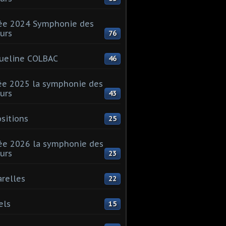
ée 2024 Symphonie des
urs
76
ueline COLBAC
46
e 2025 la symphonie des
urs
43
sitions
25
e 2026 la symphonie des
urs
23
relles
22
els
15