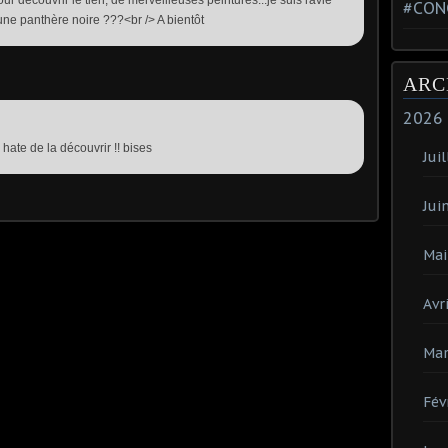
#CON
une panthère noire ???<br /> A bientôt
ARC
2026
hate de la découvrir !! bises
Juil
Jui
Mai
Avri
Mar
Fév