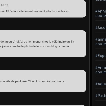
 16:52
#Ann
r !!!! j'ador cette animal vraiment jolie !!<br /> bravo
coule
#Jacq
#anné
é aujourd'hui,j'ai du l'emmener chez le vétérinaire qui l'a
coule
/> j'ai mis une belle photo de lui sur mon blog..à bientôt
#Expo
#Anné
coule
ne tête de panthère..?? un truc surréaliste quoi! à
#Aqua
#Past