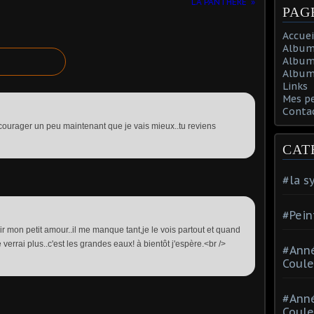
LA PANTHERE
PAG
Accuei
Album
Album
Album 
Links
Mes p
Conta
courager un peu maintenant que je vais mieux..tu reviens
CAT
#la s
#Pein
r mon petit amour..il me manque tant,je le vois partout et quand
verrai plus..c'est les grandes eaux! à bientôt j'espère.<br />
#Ann
Coule
#Ann
Coule