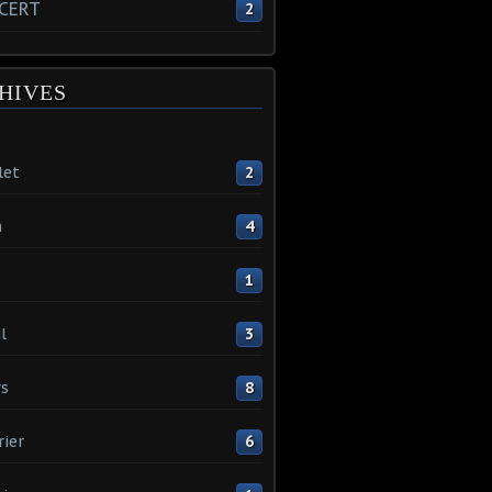
CERT
2
HIVES
let
2
n
4
1
l
3
s
8
rier
6