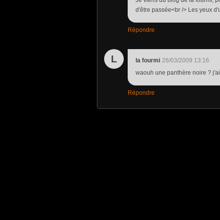
d'être passée<br /> Les yeux d'
Répondre
L
la fourmi
26/03/2009 13:16
waouh une panthère noire ? j'ai 
Répondre