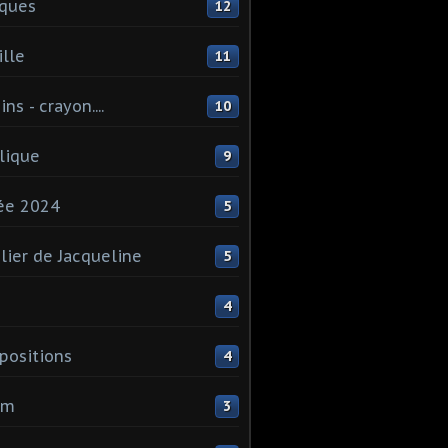
ques
12
lle
11
ns - crayon....
10
lique
9
ée 2024
5
elier de Jacqueline
5
4
ositions
4
um
3