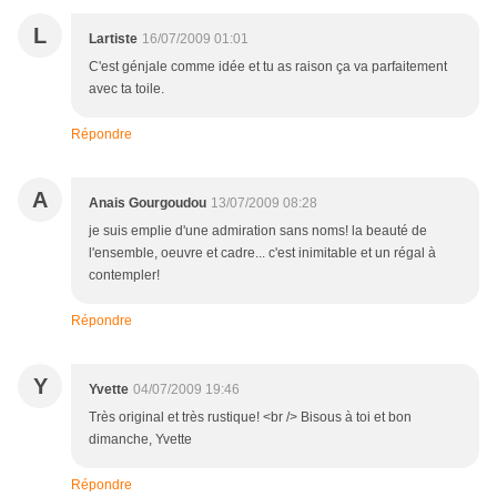
L
Lartiste
16/07/2009 01:01
C'est génjale comme idée et tu as raison ça va parfaitement
avec ta toile.
Répondre
A
Anais Gourgoudou
13/07/2009 08:28
je suis emplie d'une admiration sans noms! la beauté de
l'ensemble, oeuvre et cadre... c'est inimitable et un régal à
contempler!
Répondre
Y
Yvette
04/07/2009 19:46
Très original et très rustique! <br /> Bisous à toi et bon
dimanche, Yvette
Répondre