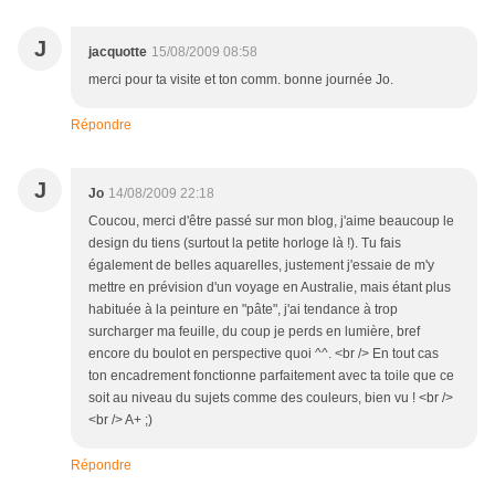
J
jacquotte
15/08/2009 08:58
merci pour ta visite et ton comm. bonne journée Jo.
Répondre
J
Jo
14/08/2009 22:18
Coucou, merci d'être passé sur mon blog, j'aime beaucoup le
design du tiens (surtout la petite horloge là !). Tu fais
également de belles aquarelles, justement j'essaie de m'y
mettre en prévision d'un voyage en Australie, mais étant plus
habituée à la peinture en "pâte", j'ai tendance à trop
surcharger ma feuille, du coup je perds en lumière, bref
encore du boulot en perspective quoi ^^. <br /> En tout cas
ton encadrement fonctionne parfaitement avec ta toile que ce
soit au niveau du sujets comme des couleurs, bien vu ! <br />
<br /> A+ ;)
Répondre