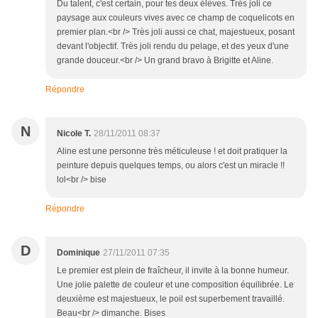
Du talent, c'est certain, pour tes deux élèves. Très joli ce
paysage aux couleurs vives avec ce champ de coquelicots en
premier plan.<br /> Très joli aussi ce chat, majestueux, posant
devant l'objectif. Très joli rendu du pelage, et des yeux d'une
grande douceur.<br /> Un grand bravo à Brigitte et Aline.
Répondre
N
Nicole T.
28/11/2011 08:37
Aline est une personne très méticuleuse ! et doit pratiquer la
peinture depuis quelques temps, ou alors c'est un miracle !!
lol<br /> bise
Répondre
D
Dominique
27/11/2011 07:35
Le premier est plein de fraîcheur, il invite à la bonne humeur.
Une jolie palette de couleur et une composition équilibrée. Le
deuxième est majestueux, le poil est superbement travaillé.
Beau<br /> dimanche. Bises