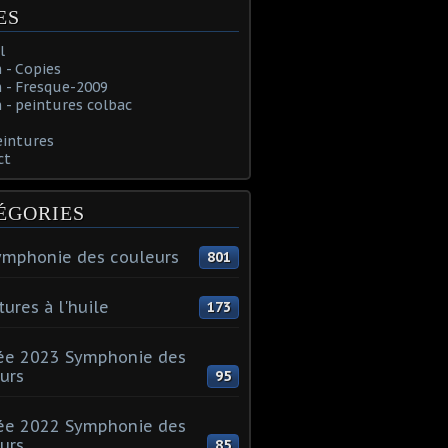
ES
l
 - Copies
 - Fresque-2009
- peintures colbac
eintures
ct
ÉGORIES
ymphonie des couleurs
801
tures à l'huile
173
ée 2023 Symphonie des
urs
95
ée 2022 Symphonie des
urs
85