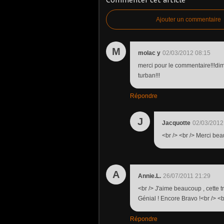
Ajouter un commentaire
M
molac y
02/03/2012 08:15
merci pour le commentaire!!!dim
turban!!!
Répondre
J
Jacquotte
02/03/2012
<br /> <br /> Merci bea
A
Annie.L.
26/07/2011 21:29
<br /> J'aime beaucoup , cette t
Génial ! Encore Bravo !<br /> <br
Répondre