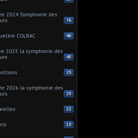
ée 2024 Symphonie des
urs
76
ueline COLBAC
46
e 2025 la symphonie des
urs
43
sitions
25
e 2026 la symphonie des
urs
23
relles
22
els
15