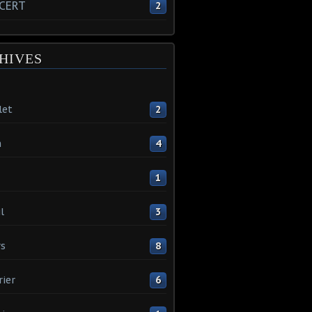
CERT
2
HIVES
let
2
n
4
1
l
3
s
8
rier
6