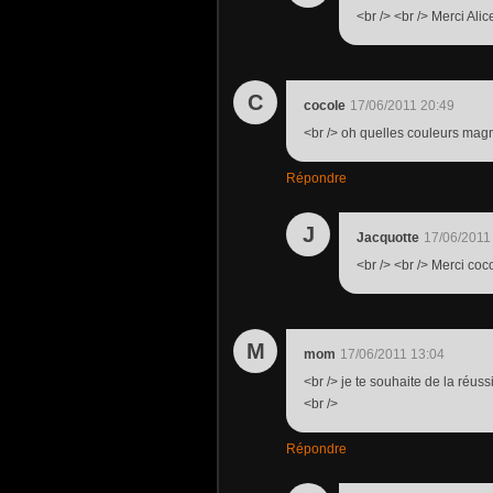
<br /> <br /> Merci Alice
C
cocole
17/06/2011 20:49
<br /> oh quelles couleurs magni
Répondre
J
Jacquotte
17/06/2011
<br /> <br /> Merci coco
M
mom
17/06/2011 13:04
<br /> je te souhaite de la réussit
<br />
Répondre