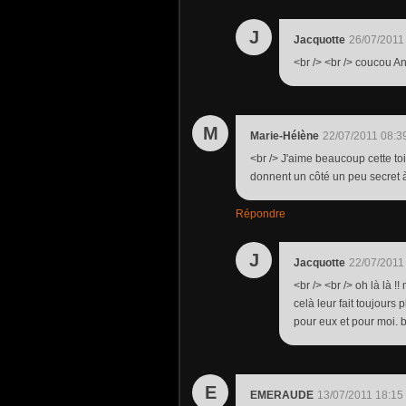
J
Jacquotte
26/07/2011
<br /> <br /> coucou An
M
Marie-Hélène
22/07/2011 08:3
<br /> J'aime beaucoup cette toi
donnent un côté un peu secret à
Répondre
J
Jacquotte
22/07/2011
<br /> <br /> oh là là 
celà leur fait toujours 
pour eux et pour moi. b
E
EMERAUDE
13/07/2011 18:15