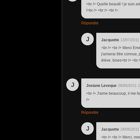
<br /> Quelle beauté ! je suis a
!<br /> <br /> <br />
Répondre
J
Jacquotte
13/07/2011
<br /> <br /> Merci Eme
j'aimerai être connue, p
élève. bises<br /> <br /
J
Josiane Leveque
28/06/2011 
<br /> J'aime beaucoup, il me fa
/>
Répondre
J
Jacquotte
28/06/2011
<br /> <br /> Merci, mer