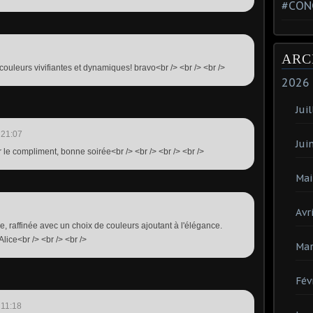
#CON
ARC
 couleurs vivifiantes et dynamiques! bravo<br /> <br /> <br />
2026
Juil
 21:07
Jui
r le compliment, bonne soirée<br /> <br /> <br /> <br />
Mai
Avri
le, raffinée avec un choix de couleurs ajoutant à l'élégance.
lice<br /> <br /> <br />
Mar
Fév
 11:18