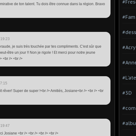
#Fres
dmirative de ton talent. Tu dois être connue dans la région. Bravo
#Fami
#dessi
 19:23
raude, je suis très touchée par tes compliments. C'est sûr que
#Acry
eut-être un jour !! Non je rigole ! Et merci pour notre jeune
> <br /> <br />
#Ann
#L'at
17:15
it rêver! Super de super !<br /> Amitiés, Josiane<br /> <br /> <br
#3D
#comp
#alb
 19:47
ci Josiane <br /> <br /> <br /> <br />