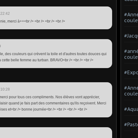
 22:42
#Ann
coule
nie, merci à++<br /> <br /> <br /> <br />
#Jacq
9
#anné
le, des couleurs qui crèvent la toile et d'autres toutes douces qui
coule
 cette belle femme au turban. BRAVO<br /> <br /> <br />
#Expo
#Anné
 10:28
coule
!! merci pour tous ces compliments. Nos élèves vont apprécier,
plaisir quand je fais part des commentaires qu'ils reçoivent. Merci
#Aqua
ises et<br /> bonne journée<br /> <br /> <br /> <br />
#Past