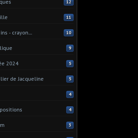
ques
12
lle
11
ns - crayon....
10
lique
9
ée 2024
5
elier de Jacqueline
5
4
ositions
4
um
3