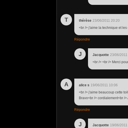
T
thérèse
23/06/2011 20:20
<br /> j'aime la technique et les
Répondre
J
Jacquotte
23/06/2011
<br /> <br /> Merci pou
A
alice s
19/06/2011 10:06
<br /> j'aime beaucoup cette toi
Bravo<br /> cordialement<br /> A
Répondre
J
Jacquotte
19/06/2011