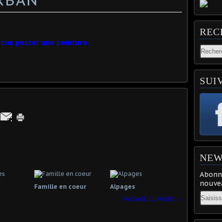
REC
vous poster une peinture.
SUI
NEW
Abonne
nouvea
Famille en coeur
Alpages
Email
PAYSAGE LUNAIRE