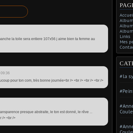
PAG
Accuei
Album
Album
Album 
Links
anche la toile sera entiere 107x56 j aime bien ta femme au
Mes p
Conta
CAT
 09:36
#la s
ucoup pour ton com, très bonne journée<br /> <br /> <br /> <br />
#Pein
#Ann
Coule
ransparence presque abstraite, le ton est donné, le rêve ...
 /> <br />
#Ann
Coule