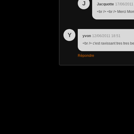
J
Jacquotte
17/06/2011
<br /> <br /> Merci Mom
Y
yvon
12/06/2011 18:51
<br /> c'est ravissant tres tres b
Répondre